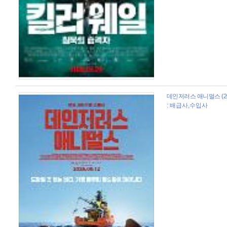
데인저러스 애니멀스 (20
: 배급사,수입사