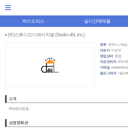
박스오피스
실시간예매율
(주)스튜디오디에이치엘 (Studio dhL inc.)
분류
제작사 | 배급
대표자
이성우
영업상태
영업
대표연락처
070-4
이메일
swleembc@
필모그래피
<킬러웨
소개
해당정보없음
상영영화관