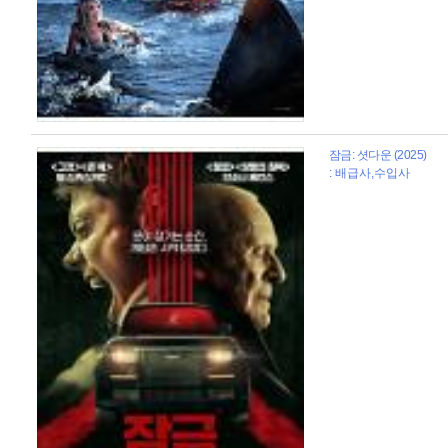
잠금: 셧다운 (2025)
: 배급사,수입사