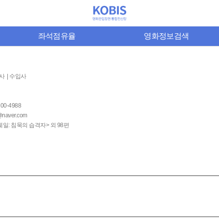
좌석점유율
영화정보검색
사 | 수입사
200-4988
naver.com
일: 침묵의 습격자> 외 98편