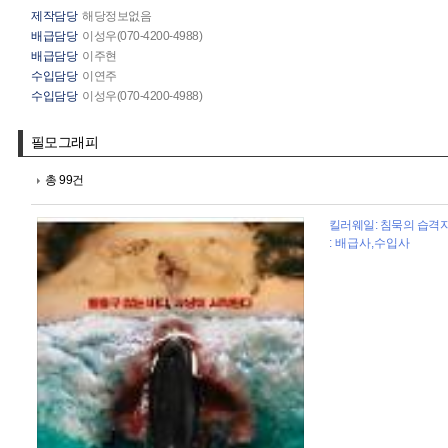
제작담당
해당정보없음
배급담당
이성우(070-4200-4988)
배급담당
이주현
수입담당
이연주
수입담당
이성우(070-4200-4988)
필모그래피
총 99건
킬러웨일: 침묵의 습격자 (
: 배급사,수입사