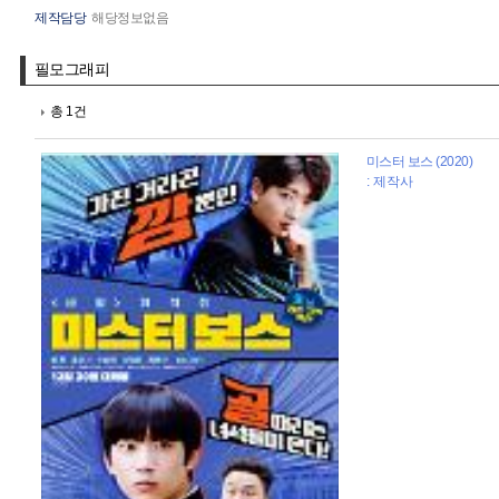
제작담당
해당정보없음
필모그래피
총 1건
미스터 보스 (2020)
: 제작사