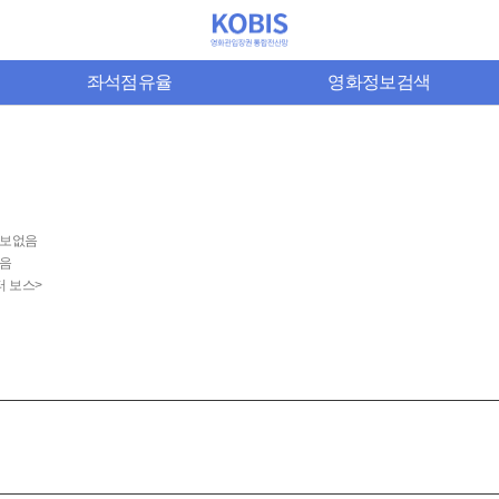
좌석점유율
영화정보검색
보없음
음
터 보스>