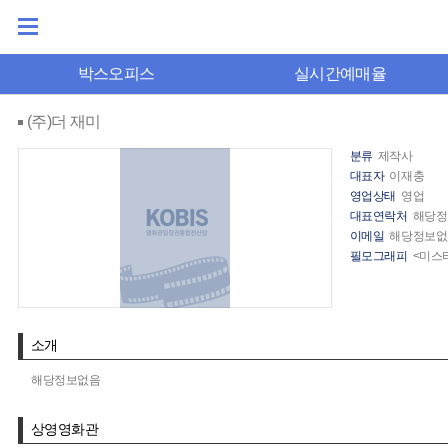
박스오피스
실시간예매율
(주)더 재미
분류
제작사
대표자
이재충
영업상태
영업
대표연락처
해당정
이메일
해당정보없
필모그래피
<미스
소개
해당정보없음
상영영화관