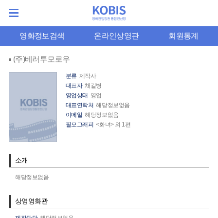
영화정보검색
온라인상영관
회원통계
(주)베러투모로우
분류
제작사
대표자
채길병
영업상태
영업
대표연락처
해당정보없음
이메일
해당정보없음
필모그래피
<화녀> 외 1편
소개
해당정보없음
상영영화관
제작담당
해당정보없음