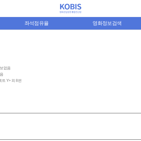
좌석점유율
영화정보검색
보없음
음
트 Y> 외 8편