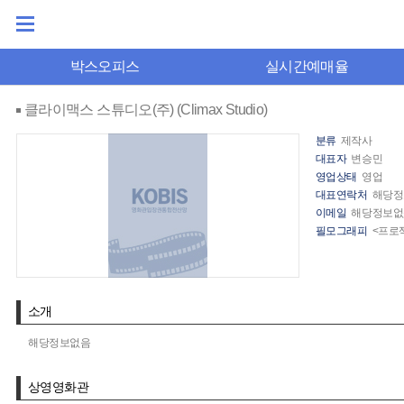
박스오피스
실시간예매율
클라이맥스 스튜디오(주) (Climax Studio)
분류
제작사
대표자
변승민
영업상태
영업
대표연락처
해당정
이메일
해당정보없
필모그래피
<프로젝
소개
해당정보없음
상영영화관