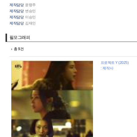
제작담당
윤령주
제작담당
변승민
제작담당
이승민
제작담당
김재인
필모그래피
총 9건
프로젝트 Y (2025)
: 제작사