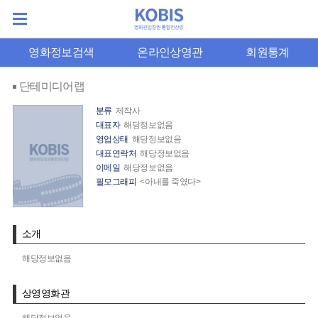
영화정보검색
온라인상영관
회원통계
단테미디어랩
분류
제작사
대표자
해당정보없음
영업상태
해당정보없음
대표연락처
해당정보없음
이메일
해당정보없음
필모그래피
<아내를 죽였다>
소개
해당정보없음
상영영화관
해당정보없음