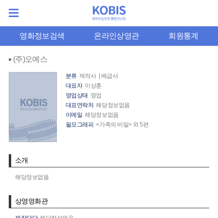
영화정보검색
온라인상영관
회원통계
(주)오예스
분류
제작사 | 배급사
대표자
이상훈
영업상태
영업
대표연락처
해당정보없음
이메일
해당정보없음
필모그래피
<가족의 비밀> 외 5편
소개
해당정보없음
상영영화관
제작담당
해당정보없음