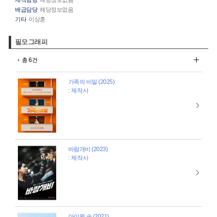
배급담당
해당정보없음
기타
이상훈
필모그래피
총 6건
가족의 비밀 (2025)
: 제작사
바람개비 (2023)
: 제작사
아이윌 송 (2021)