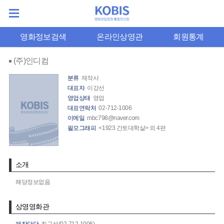
영화정보검색
온라인상영관
회원통계
(주)인디컴
분류
제작사
대표자
이강선
영업상태
영업
대표연락처
02-712-1006
이메일
mbc798@naver.com
필모그래피
<1923 간토대학살> 외 4편
소개
해당정보없음
상영영화관
제작담당
최규석(02-712-1006)