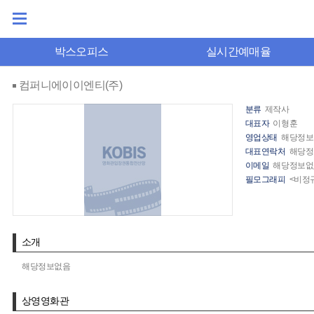
박스오피스
실시간예매율
컴퍼니에이이엔티(주)
분류
제작사
대표자
이형훈
영업상태
해당정보
대표연락처
해당정
이메일
해당정보없
필모그래피
<비정
소개
해당정보없음
상영영화관