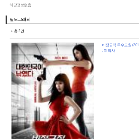
해당정보없음
필모그래피
총 2건
비정규직 특수요원 (201
: 제작사