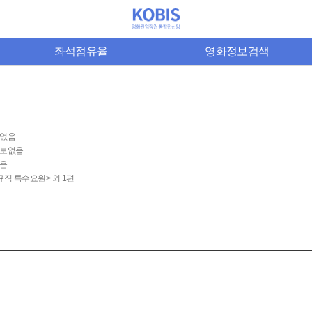
좌석점유율
영화정보검색
없음
보없음
음
규직 특수요원> 외 1편