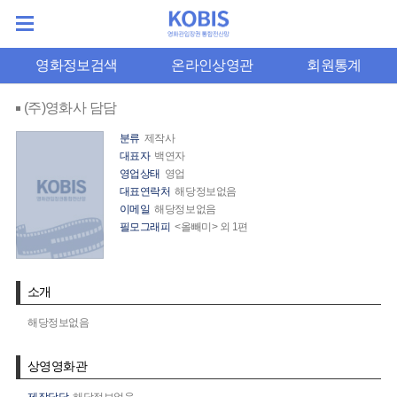
영화정보검색
온라인상영관
회원통계
(주)영화사 담담
분류
제작사
대표자
백연자
영업상태
영업
대표연락처
해당정보없음
이메일
해당정보없음
필모그래피
<올빼미> 외 1편
소개
해당정보없음
상영영화관
제작담당
해당정보없음