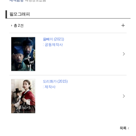
필모그래피
총 2건
올빼미 (2021)
: 공동제작사
도리화가 (2015)
: 제작사
목록