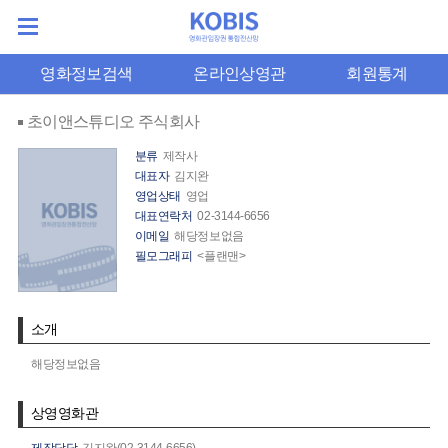
영화정보검색
온라인상영관
회원통계
초이앤스튜디오 주식회사
분류
제작사
대표자
김지완
영업상태
영업
대표연락처
02-3144-6656
이메일
해당정보없음
필모그래피
<플랜맨>
소개
해당정보없음
상영영화관
제작담당
김지완(02-3144-6656)