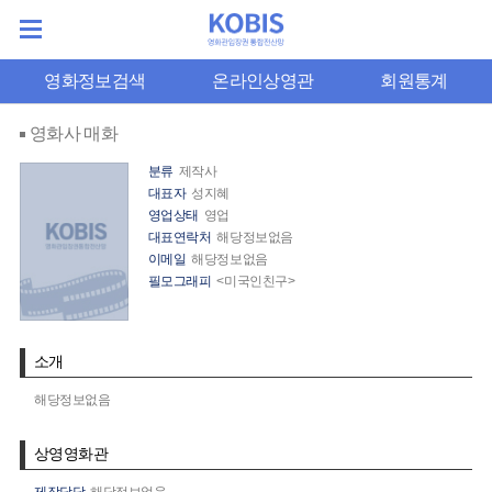
영화정보검색
온라인상영관
회원통계
영화사 매화
분류
제작사
대표자
성지혜
영업상태
영업
대표연락처
해당정보없음
이메일
해당정보없음
필모그래피
<미국인친구>
소개
해당정보없음
상영영화관
제작담당
해당정보없음