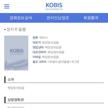
영화정보검색
온라인상영관
회원통계
정지우 필름
분류
제작사
대표자
해당정보없음
영업상태
해당정보없음
대표연락처
해당정보없음
이메일
해당정보없음
필모그래피
<유열의 음악앨범> 외 2편
소개
해당정보없음
상영영화관
해당정보없음