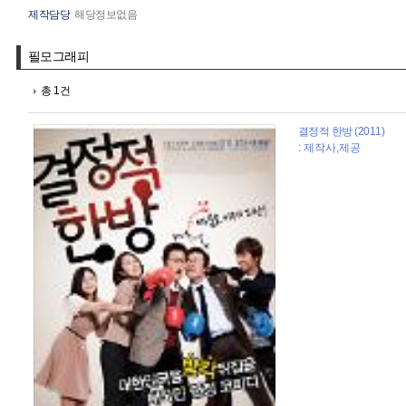
제작담당
해당정보없음
필모그래피
총 1건
결정적 한방 (2011)
: 제작사,제공