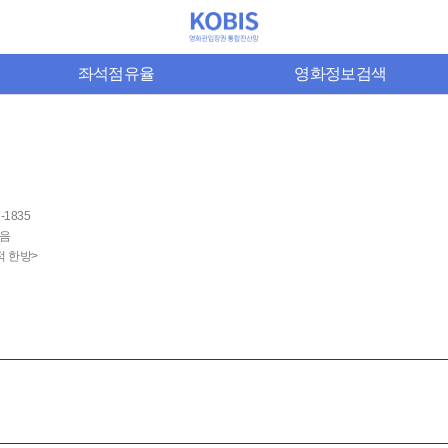
좌석점유율
영화정보검색
7-1835
음
적 한방>