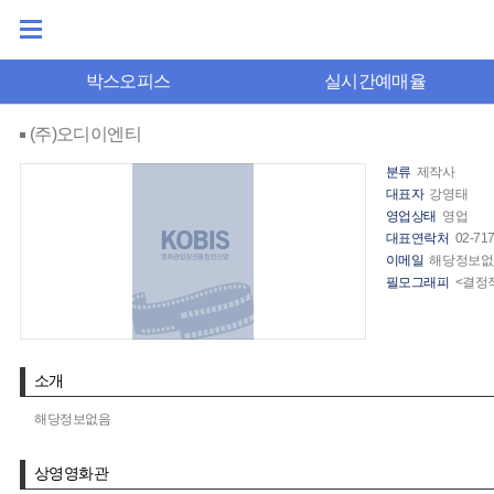
박스오피스
실시간예매율
(주)오디이엔티
분류
제작사
대표자
강영태
영업상태
영업
대표연락처
02-71
이메일
해당정보없
필모그래피
<결정
소개
해당정보없음
상영영화관