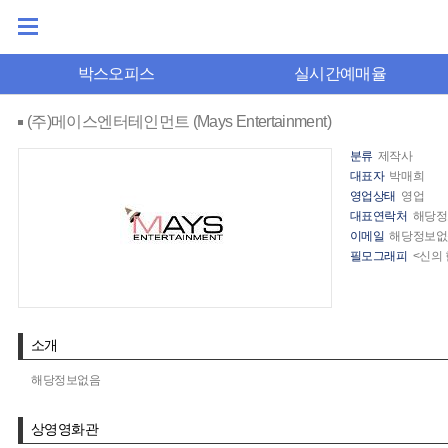
박스오피스
실시간예매율
(주)메이스엔터테인먼트 (Mays Entertainment)
분류
제작사
대표자
박매희
영업상태
영업
대표연락처
해당정
이메일
해당정보없
필모그래피
<신의 
소개
해당정보없음
상영영화관