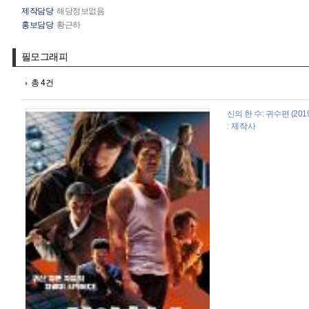
제작담당
해당정보없음
홍보담당
황근하
필모그래피
총 4건
신의 한 수: 귀수편 (201
: 제작사