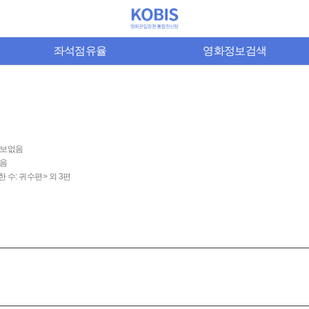
좌석점유율
영화정보검색
보없음
음
한 수: 귀수편> 외 3편