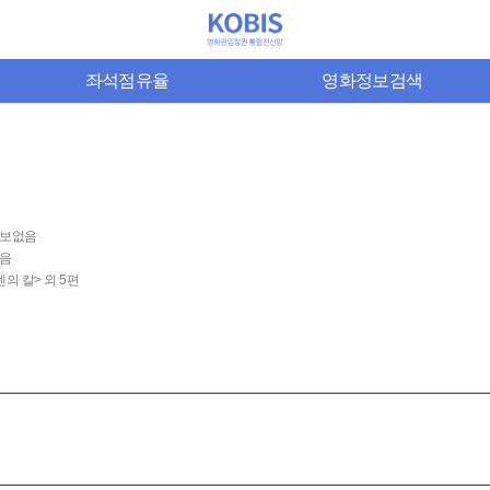
좌석점유율
영화정보검색
보없음
음
의 칼> 외 5편