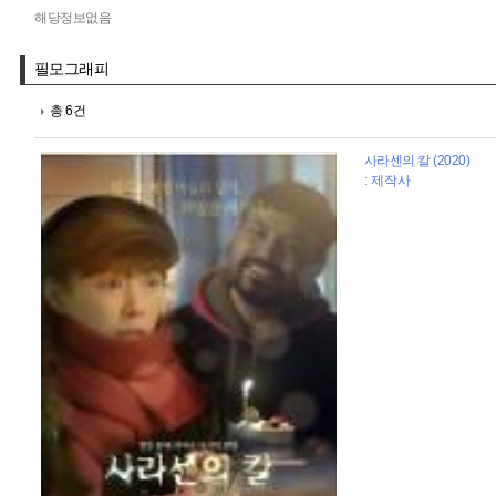
해당정보없음
필모그래피
총 6건
사라센의 칼 (2020)
: 제작사