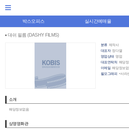
박스오피스
실시간예매율
대쉬 필름 (DASHY FILMS)
분류
제작사
대표자
정다열
영업상태
영업
대표연락처
해당정
이메일
해당정보없
필모그래피
<사라센
소개
해당정보없음
상영영화관