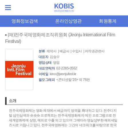
영화정보검색
온라인상영관
회원통계
(재)전주국제영화제조직위원회 (Jeonju International Film
Festival)
분류
제작사 | 배급사 | 수입사 | 저작권관련사
대표자
김승수
영업상태
영업
대표연락처
02-2285-0562
이메일
kino@jeonjufest.kr
필모그래피
<콘티넨탈 '25> 외 76편
소개
전주국제영화제는 영화 제작에서 배급까지 영역을 확대하고 있다. 전주디지
털 삼인삼색과 숏숏숏 프로젝트는 전주국제영화제의 메인 프로그램으로 전
세계영화제에 상영, 해외로 수출 되고 있으며 그에따라 명실상부한 해외세일
즈사로 거듭나고 있다. 전주국제영화제는 그간의 네크워크를 바탕으로 한국