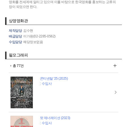
영화를 전세계에 알리고 있으며 이를 바탕으로 한국영화를 홍보하는 교류의
장이 되었으면 한다.
상영영화관
제작담당
김수현
배급담당
이가원(02-2285-0562)
수입담당
해당정보없음
필모그래피
총 77건
콘티넨탈 '25 (2025)
: 수입사
팟 제너레이션 (2023)
: 수입사