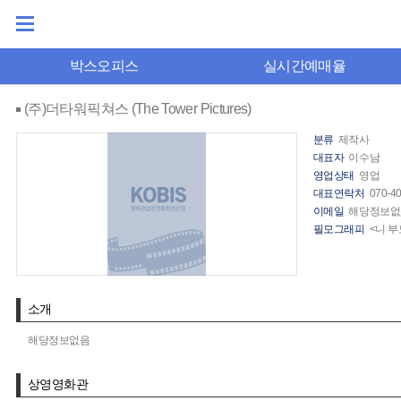
박스오피스
실시간예매율
(주)더타워픽쳐스 (The Tower Pictures)
분류
제작사
대표자
이수남
영업상태
영업
대표연락처
070-4
이메일
해당정보없
필모그래피
<니 부
소개
해당정보없음
상영영화관