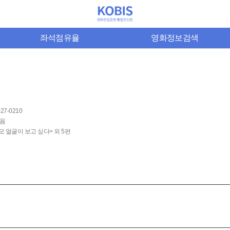
좌석점유율
영화정보검색
027-0210
음
모 얼굴이 보고 싶다> 외 5편