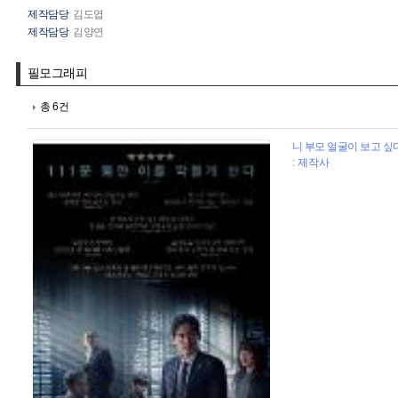
제작담당
김도엽
제작담당
김양연
필모그래피
총 6건
니 부모 얼굴이 보고 싶다 
: 제작사