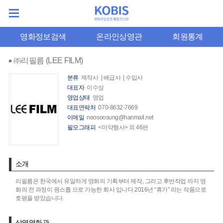
영화정보검색
온라인상영관
회원통계
㈜리필름 (LEE FILM)
분류
제작사 | 배급사 | 수입사
대표자
이수성
영업상태
영업
대표연락처
070-8632-7669
이메일
neosoosung@hanmail.net
필모그래피
<마약형사> 외 46편
소개
리필름은 한국에서 유일하게 영화의 기획부터 제작, 그리고 후반작업 까지 영
화의 전 과정이 원스톱 으로 가능한 회사 입니다 2016년 “휴가” 라는 작품으로
호평을 받았습니다.
상영영화관