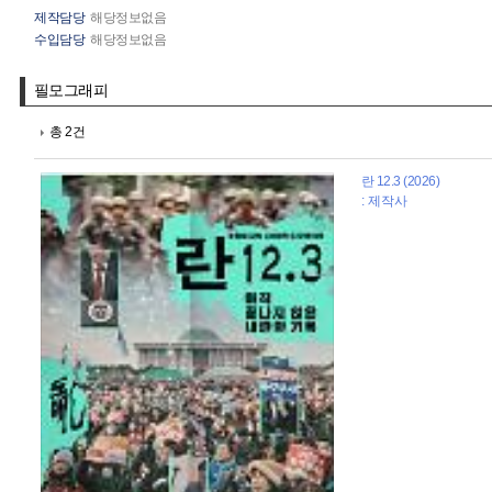
제작담당
해당정보없음
수입담당
해당정보없음
필모그래피
총 2건
란 12.3 (2026)
: 제작사