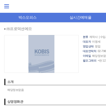
박스오피스
실시간예매율
㈜프로덕션에므
분류
제작사 | 수
대표자
이명세
영업상태
영업
대표연락처
02-79
이메일
해당정보없
필모그래피
<란 12
소개
해당정보없음
상영영화관