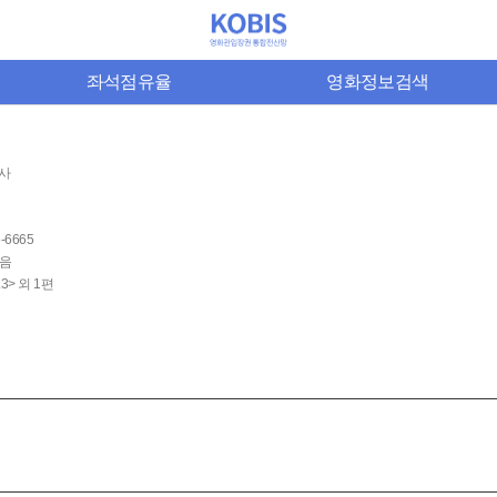
좌석점유율
영화정보검색
입사
6-6665
음
.3> 외 1편