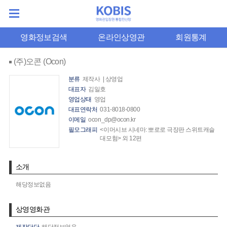
영화정보검색
온라인상영관
회원통계
(주)오콘 (Ocon)
분류
제작사 | 상영업
대표자
김일호
영업상태
영업
대표연락처
031-8018-0800
이메일
ocon_dp@ocon.kr
필모그래피
<이머시브 시네마: 뽀로로 극장판 스위트캐슬
대모험> 외 12편
소개
해당정보없음
상영영화관
제작담당
해당정보없음