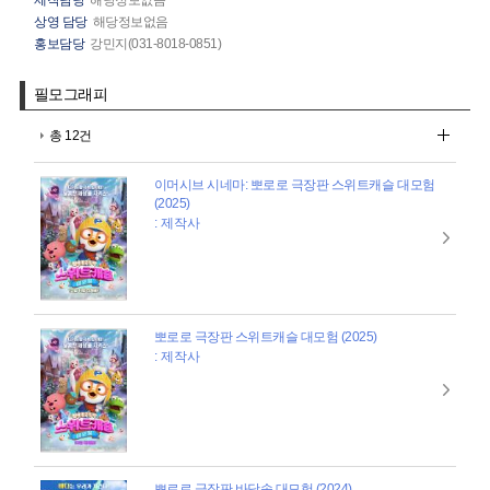
상영 담당
해당정보없음
홍보담당
강민지(031-8018-0851)
필모그래피
총 12건
이머시브 시네마: 뽀로로 극장판 스위트캐슬 대모험
(2025)
: 제작사
뽀로로 극장판 스위트캐슬 대모험 (2025)
: 제작사
뽀로로 극장판 바닷속 대모험 (2024)